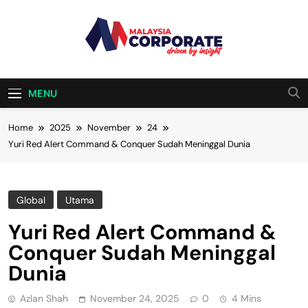
Skip
to
content
Malaysia
Driven By Insight
Corporate
MENU
Home
2025
November
24
Yuri Red Alert Command & Conquer Sudah Meninggal Dunia
Global
Utama
Yuri Red Alert Command &
Conquer Sudah Meninggal
Dunia
Azlan Shah
November 24, 2025
0
4 Mins