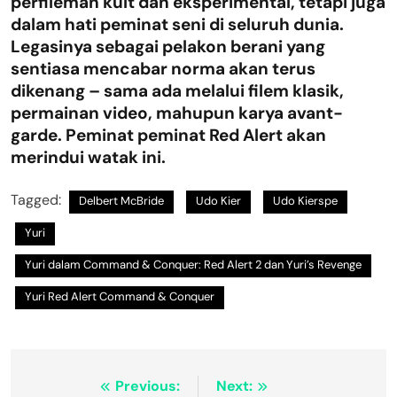
perfileman kult dan eksperimental, tetapi juga
dalam hati peminat seni di seluruh dunia.
Legasinya sebagai pelakon berani yang
sentiasa mencabar norma akan terus
dikenang – sama ada melalui filem klasik,
permainan video, mahupun karya avant-
garde. Peminat peminat Red Alert akan
merindui watak ini.
Tagged:
Delbert McBride
Udo Kier
Udo Kierspe
Yuri
Yuri dalam Command & Conquer: Red Alert 2 dan Yuri’s Revenge
Yuri Red Alert Command & Conquer
Post
Previous:
Next: