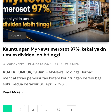
Korporat
Keuntungan MyNews merosot 97%, kekal yakin
umum dividen lebih tinggi
Adina Zahira
June 19, 2026
0
4 Mins
KUALA LUMPUR, 19 Jun
– MyNews Holdings Berhad
mencatatkan penyusutan ketara keuntungan bersih bagi
suku kedua berakhir 30 April 2026 …
Read More
1
2
3
…
67