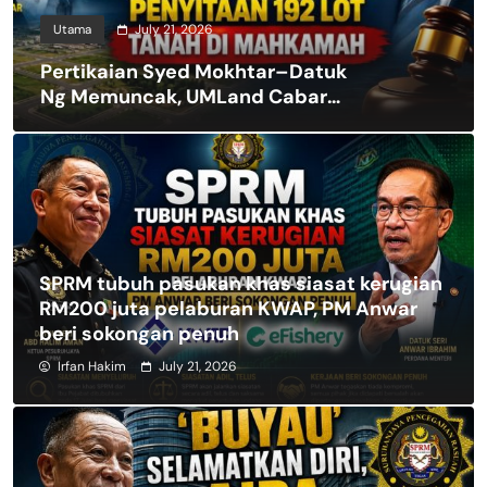
Utama
July 21, 2026
Pertikaian Syed Mokhtar–Datuk
Ng Memuncak, UMLand Cabar
Penyitaan 192 Lot Tanah di
Mahkamah
SPRM tubuh pasukan khas siasat kerugian
RM200 juta pelaburan KWAP, PM Anwar
beri sokongan penuh
Irfan Hakim
July 21, 2026