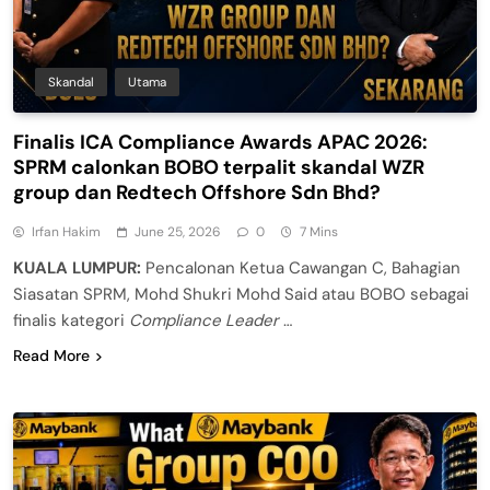
Skandal
Utama
Finalis ICA Compliance Awards APAC 2026:
SPRM calonkan BOBO terpalit skandal WZR
group dan Redtech Offshore Sdn Bhd?
Irfan Hakim
June 25, 2026
0
7 Mins
KUALA LUMPUR:
Pencalonan Ketua Cawangan C, Bahagian
Siasatan SPRM, Mohd Shukri Mohd Said atau BOBO sebagai
finalis kategori
Compliance Leader
…
Read More