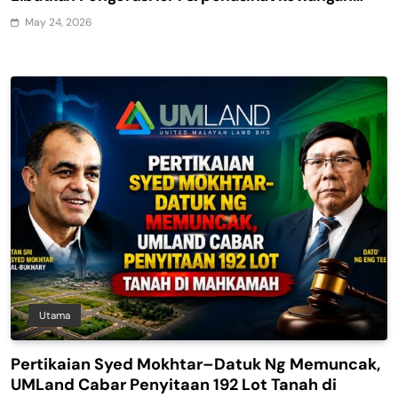
Seow Lun Hoo
May 24, 2026
Utama
Pertikaian Syed Mokhtar–Datuk Ng Memuncak,
UMLand Cabar Penyitaan 192 Lot Tanah di