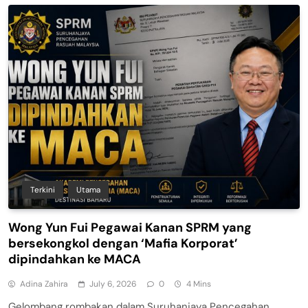
Terkini
Utama
Wong Yun Fui Pegawai Kanan SPRM yang
bersekongkol dengan ‘Mafia Korporat’
dipindahkan ke MACA
Adina Zahira
July 6, 2026
0
4 Mins
Gelombang rombakan dalam Suruhanjaya Pencegahan