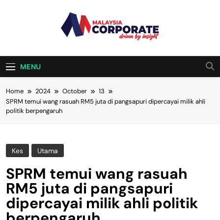
Skip
to
content
Malaysia
Driven By Insight
Corporate
MENU
Home
2024
October
13
SPRM temui wang rasuah RM5 juta di pangsapuri dipercayai milik ahli
politik berpengaruh
Kes
Utama
SPRM temui wang rasuah
RM5 juta di pangsapuri
dipercayai milik ahli politik
berpengaruh