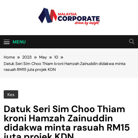
Skip
to
content
Malaysia
Driven By Insight
Corporate
MENU
Home
2023
May
10
Datuk Seri Sim Choo Thiam kroni Hamzah Zainuddin didakwa minta
rasuah RM15 juta projek KDN
Kes
Datuk Seri Sim Choo Thiam
kroni Hamzah Zainuddin
didakwa minta rasuah RM15
juta projek KDN