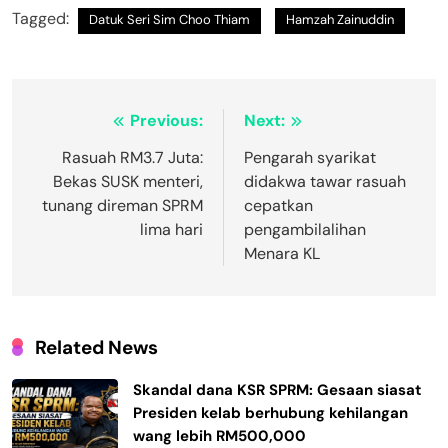
Tagged:
Datuk Seri Sim Choo Thiam
Hamzah Zainuddin
Post
Previous:
Next:
navigation
Rasuah RM3.7 Juta:
Pengarah syarikat
Bekas SUSK menteri,
didakwa tawar rasuah
tunang direman SPRM
cepatkan
lima hari
pengambilalihan
Menara KL
Related News
Skandal dana KSR SPRM: Gesaan siasat
Presiden kelab berhubung kehilangan
wang lebih RM500,000