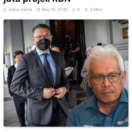
Adina Zahira
May 10, 2023
0
2 Mins