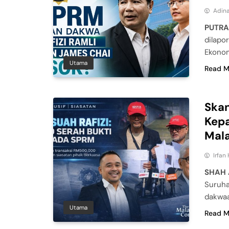
Adina
PUTRA
dilapo
Ekonomi
Utama
Read M
Ska
Kep
Mala
Irfan
SHAH
Suruha
dakwaa
Utama
Read M