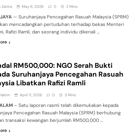
 Zahira
May 6, 2026
0
2 Mins
JAYA
— Suruhanjaya Pencegahan Rasuah Malaysia (SPRM)
rkan mencadangkan pertuduhan terhadap bekas Menteri
, Rafizi Ramli, dan seorang individu dikenali …
ore
ndal RM500,000: NGO Serah Bukti
ada Suruhanjaya Pencegahan Rasuah
ysia Libatkan Rafizi Ramli
 Hakim
April 11, 2026
0
3 Mins
 ALAM
– Satu laporan rasmi telah dikemukakan kepada
njaya Pencegahan Rasuah Malaysia (SPRM) berhubung
n transaksi kewangan berjumlah RM500,000 …
ore