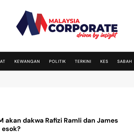
Malaysia Corporate
Driven By Insight
AT
KEWANGAN
POLITIK
TERKINI
KES
SABAH
 akan dakwa Rafizi Ramli dan James
 esok?