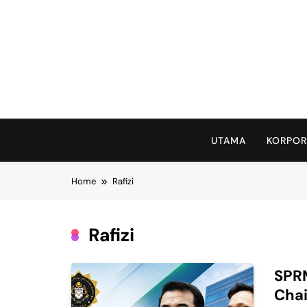
Skip
to
content
UTAMA
KORPOR
Home
Rafizi
Rafizi
SPRM
Chai