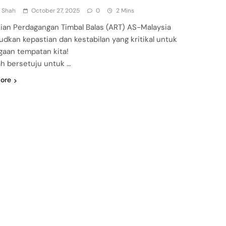
n Shah
October 27, 2025
0
2 Mins
jian Perdagangan Timbal Balas (ART) AS-Malaysia
dkan kepastian dan kestabilan yang kritikal untuk
gaan tempatan kita!
ah bersetuju untuk …
ore