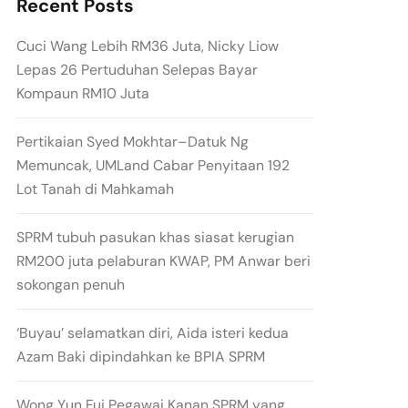
Recent Posts
Cuci Wang Lebih RM36 Juta, Nicky Liow
Lepas 26 Pertuduhan Selepas Bayar
Kompaun RM10 Juta
Pertikaian Syed Mokhtar–Datuk Ng
Memuncak, UMLand Cabar Penyitaan 192
Lot Tanah di Mahkamah
SPRM tubuh pasukan khas siasat kerugian
RM200 juta pelaburan KWAP, PM Anwar beri
sokongan penuh
‘Buyau’ selamatkan diri, Aida isteri kedua
Azam Baki dipindahkan ke BPIA SPRM
Wong Yun Fui Pegawai Kanan SPRM yang