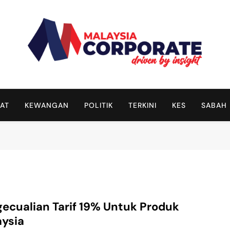
Malaysia Corporate
Driven By Insight
AT
KEWANGAN
POLITIK
TERKINI
KES
SABAH
ecualian Tarif 19% Untuk Produk
ysia