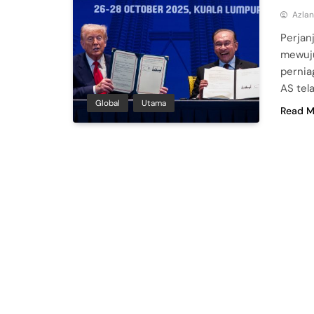
Azla
Perjan
mewuju
pernia
AS tel
Global
Utama
Read M