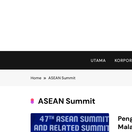
Skip
to
content
UTAMA
KORPOR
Home
ASEAN Summit
ASEAN Summit
Peng
Mala