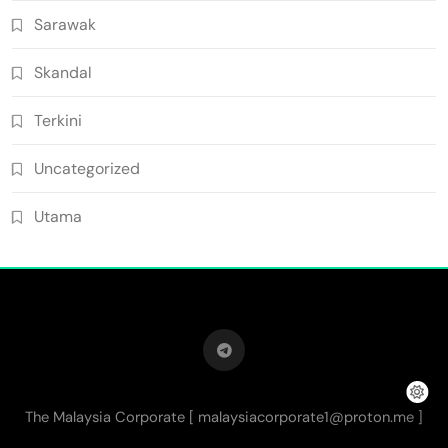
Sarawak
Skandal
Terkini
Uncategorized
Utama
The Malaysia Corporate [
malaysiacorporate1@proton.me
]