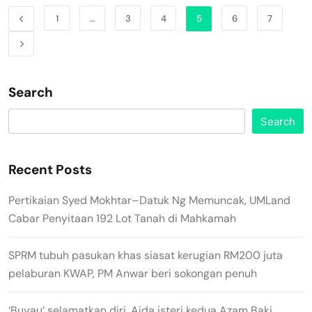
1
…
3
4
5
6
7
Search
Search
Recent Posts
Pertikaian Syed Mokhtar–Datuk Ng Memuncak, UMLand
Cabar Penyitaan 192 Lot Tanah di Mahkamah
SPRM tubuh pasukan khas siasat kerugian RM200 juta
pelaburan KWAP, PM Anwar beri sokongan penuh
‘Buyau’ selamatkan diri, Aida isteri kedua Azam Baki