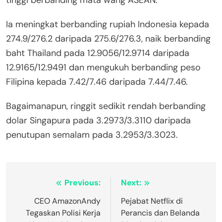
tinggi berbanding mata wang ASEAN.
Ia meningkat berbanding rupiah Indonesia kepada
274.9/276.2 daripada 275.6/276.3, naik berbanding
baht Thailand pada 12.9056/12.9714 daripada
12.9165/12.9491 dan mengukuh berbanding peso
Filipina kepada 7.42/7.46 daripada 7.44/7.46.
Bagaimanapun, ringgit sedikit rendah berbanding
dolar Singapura pada 3.2973/3.3110 daripada
penutupan semalam pada 3.2953/3.3023.
Post
Previous:
Next:
navigation
CEO AmazonAndy
Pejabat Netflix di
Tegaskan Polisi Kerja
Perancis dan Belanda