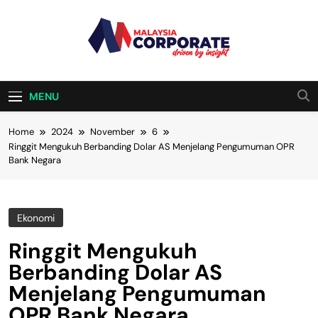
Skip
to
content
Malaysia
Driven By Insight
Corporate
MENU
Home
2024
November
6
Ringgit Mengukuh Berbanding Dolar AS Menjelang Pengumuman OPR
Bank Negara
Ekonomi
Ringgit Mengukuh
Berbanding Dolar AS
Menjelang Pengumuman
OPR Bank Negara