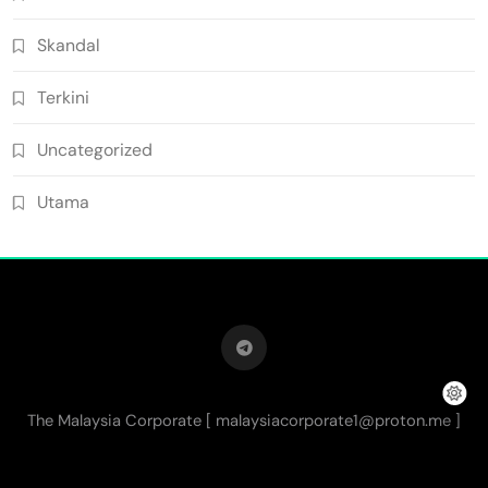
Skandal
Terkini
Uncategorized
Utama
The Malaysia Corporate [
malaysiacorporate1@proton.me
]