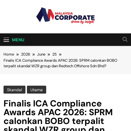
Skip
to
content
Malaysia
Driven By Insight
Corporate
MENU
Home
2026
June
25
Finalis ICA Compliance Awards APAC 2026: SPRM calonkan BOBO
terpalit skandal WZR group dan Redtech Offshore Sdn Bhd?
Skandal
Utama
Finalis ICA Compliance
Awards APAC 2026: SPRM
calonkan BOBO terpalit
skandal WZR group dan