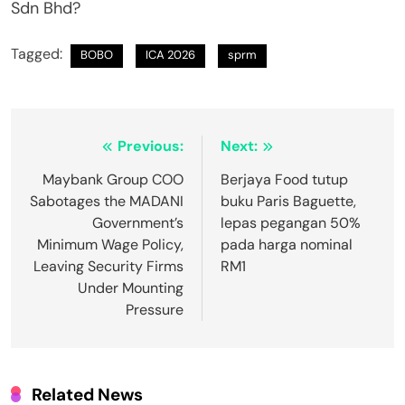
Sdn Bhd?
Tagged:
BOBO
ICA 2026
sprm
Post
Previous:
Next:
navigation
Maybank Group COO
Berjaya Food tutup
Sabotages the MADANI
buku Paris Baguette,
Government’s
lepas pegangan 50%
Minimum Wage Policy,
pada harga nominal
Leaving Security Firms
RM1
Under Mounting
Pressure
Related News