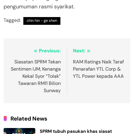
pengumuman rasmi syarikat.
Tagged:
chin hin - ge shen
Post
Previous:
Next:
navigation
Siasatan SPRM Tekan
RAM Ratings Naik Taraf
Sentimen IJM, Kenanga
Penarafan YTL Corp &
Kekal Syor “Tolak”
YTL Power kepada AAA
Tawaran RM11 Bilion
Sunway
Related News
SPRM tubuh pasukan khas siasat