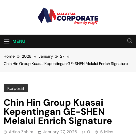
Skip
to
content
Malaysia
Driven By Insight
Corporate
MENU
Home
2026
January
27
Chin Hin Group Kuasai Kepentingan GE-SHEN Melalui Enrich Signature
Korporat
Chin Hin Group Kuasai
Kepentingan GE-SHEN
Melalui Enrich Signature
Adina Zahira
January 27, 2026
0
5 Mins