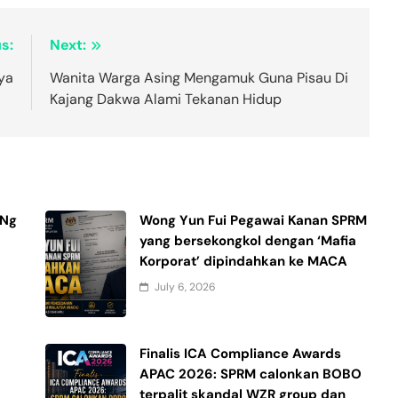
s:
Next:
ya
Wanita Warga Asing Mengamuk Guna Pisau Di
Kajang Dakwa Alami Tekanan Hidup
 Ng
Wong Yun Fui Pegawai Kanan SPRM
yang bersekongkol dengan ‘Mafia
Korporat’ dipindahkan ke MACA
July 6, 2026
Finalis ICA Compliance Awards
APAC 2026: SPRM calonkan BOBO
terpalit skandal WZR group dan