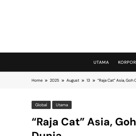
Skip
to
content
UTAMA
KORPOR
Home
2025
August
13
“Raja Cat” Asia, Goh 
Global
Utama
“Raja Cat” Asia, Go
Dunia