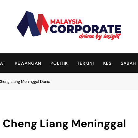
Malaysia Corporate
Driven By Insight
AT
KEWANGAN
POLITIK
TERKINI
KES
SABAH
Cheng Liang Meninggal Dunia
h Cheng Liang Meninggal