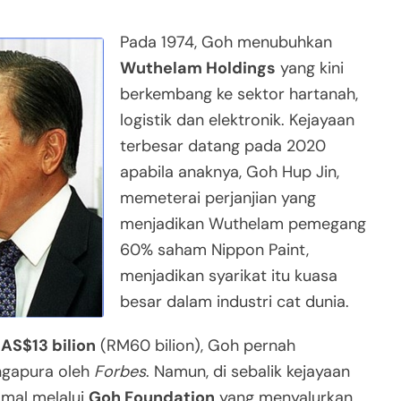
Pada 1974, Goh menubuhkan
Wuthelam Holdings
yang kini
berkembang ke sektor hartanah,
logistik dan elektronik. Kejayaan
terbesar datang pada 2020
apabila anaknya, Goh Hup Jin,
memeterai perjanjian yang
menjadikan Wuthelam pemegang
60% saham Nippon Paint,
menjadikan syarikat itu kuasa
besar dalam industri cat dunia.
h
AS$13 bilion
(RM60 bilion), Goh pernah
ingapura oleh
Forbes
. Namun, di sebalik kejayaan
amal melalui
Goh Foundation
yang menyalurkan