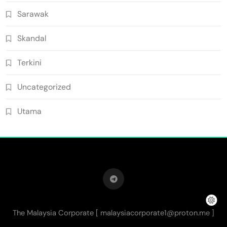
Sarawak
Skandal
Terkini
Uncategorized
Utama
The Malaysia Corporate [
malaysiacorporate1@proton.me
]