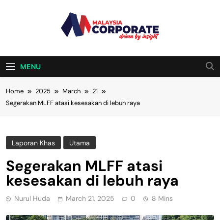
Skip
to
content
Malaysia
Driven By Insight
Corporate
MENU
Home
2025
March
21
Segerakan MLFF atasi kesesakan di lebuh raya
Laporan Khas
Utama
Segerakan MLFF atasi
kesesakan di lebuh raya
Nurul Huda
March 21, 2025
0
8 Mins