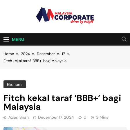
Skip
to
content
Malaysia
Driven By Insight
Corporate
MENU
Home
2024
December
17
Fitch kekal taraf ‘BBB+’ bagi Malaysia
Ekonomi
Fitch kekal taraf ‘BBB+’ bagi
Malaysia
Azlan Shah
December 17, 2024
0
3 Mins