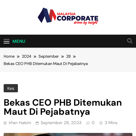
Skip
to
content
Malaysia
Driven By Insight
Corporate
MENU
Home
2024
September
28
Bekas CEO PHB Ditemukan Maut Di Pejabatnya
Kes
Bekas CEO PHB Ditemukan
Maut Di Pejabatnya
Irfan Hakim
September 28, 2024
0
3 Mins