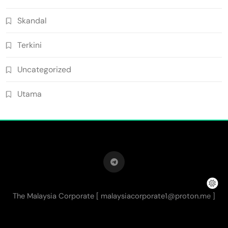
Skandal
Terkini
Uncategorized
Utama
The Malaysia Corporate [
malaysiacorporate1@proton.me
]