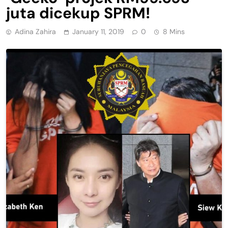
juta dicekup SPRM!
Adina Zahira
January 11, 2019
0
8 Mins