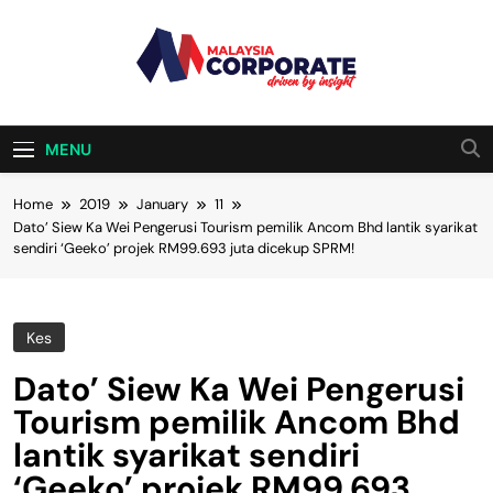
Skip
to
content
Malaysia
Driven By Insight
Corporate
MENU
Home
2019
January
11
Dato’ Siew Ka Wei Pengerusi Tourism pemilik Ancom Bhd lantik syarikat
sendiri ‘Geeko’ projek RM99.693 juta dicekup SPRM!
Kes
Dato’ Siew Ka Wei Pengerusi
Tourism pemilik Ancom Bhd
lantik syarikat sendiri
‘Geeko’ projek RM99.693