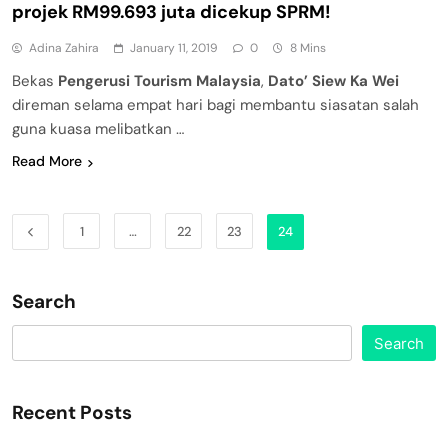
projek RM99.693 juta dicekup SPRM!
Adina Zahira
January 11, 2019
0
8 Mins
Bekas
Pengerusi Tourism Malaysia
,
Dato’ Siew Ka Wei
direman selama empat hari bagi membantu siasatan salah
guna kuasa melibatkan …
Read More
1
…
22
23
24
Search
Search
Recent Posts