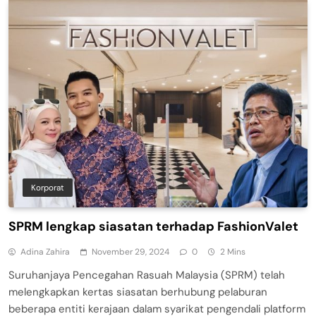
Korporat
SPRM lengkap siasatan terhadap FashionValet
Adina Zahira
November 29, 2024
0
2 Mins
Suruhanjaya Pencegahan Rasuah Malaysia (SPRM) telah
melengkapkan kertas siasatan berhubung pelaburan
beberapa entiti kerajaan dalam syarikat pengendali platform