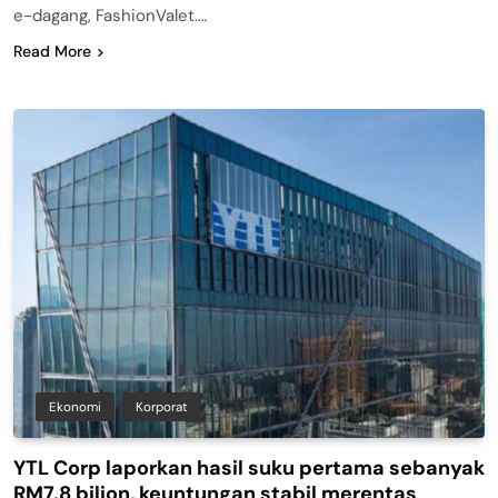
e-dagang, FashionValet.…
Read More
Ekonomi
Korporat
YTL Corp laporkan hasil suku pertama sebanyak
RM7.8 bilion, keuntungan stabil merentas