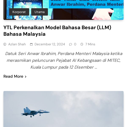
Korporat
Utama
YTL Perkenalkan Model Bahasa Besar (LLM)
Bahasa Malaysia
Azlan Shah
December 12, 2024
0
7 Mins
Datuk Seri Anwar Ibrahim, Perdana Menteri Malaysia ketika
merasmikan peluncuran Pejabat AI Kebangsaan di MITEC,
Kuala Lumpur pada 12 Disember
…
Read More