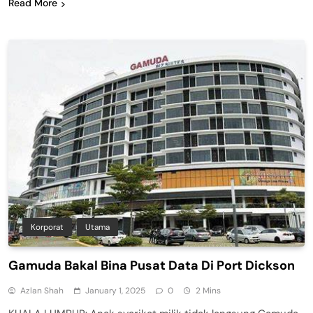
Read More
Korporat
Utama
Gamuda Bakal Bina Pusat Data Di Port Dickson
Azlan Shah
January 1, 2025
0
2 Mins