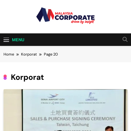
Skip
to
content
Malaysia
Driven By Insight
Corporate
MENU
Home
Korporat
Page 20
Korporat