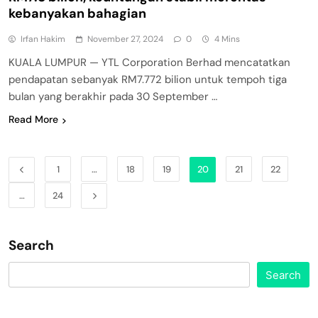
kebanyakan bahagian
Irfan Hakim
November 27, 2024
0
4 Mins
KUALA LUMPUR — YTL Corporation Berhad mencatatkan
pendapatan sebanyak RM7.772 bilion untuk tempoh tiga
bulan yang berakhir pada 30 September …
Read More
1
…
18
19
20
21
22
…
24
Search
Search