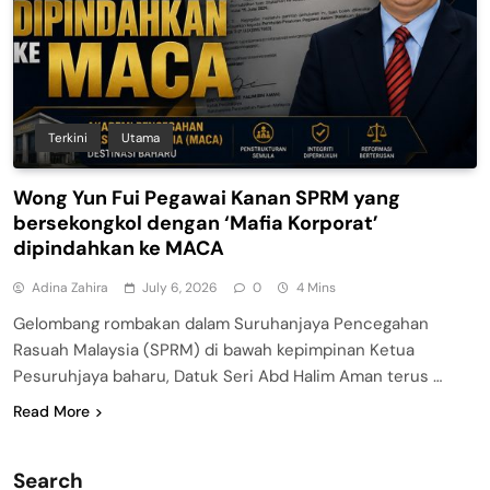
Terkini
Utama
Wong Yun Fui Pegawai Kanan SPRM yang
bersekongkol dengan ‘Mafia Korporat’
dipindahkan ke MACA
Adina Zahira
July 6, 2026
0
4 Mins
Gelombang rombakan dalam Suruhanjaya Pencegahan
Rasuah Malaysia (SPRM) di bawah kepimpinan Ketua
Pesuruhjaya baharu, Datuk Seri Abd Halim Aman terus …
Read More
Search