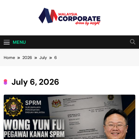
Skip
to
content
Malaysia
Driven By Insight
Corporate
MENU
Home
2026
July
6
July 6, 2026