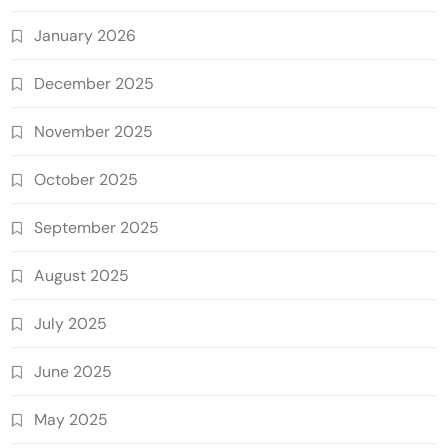
January 2026
December 2025
November 2025
October 2025
September 2025
August 2025
July 2025
June 2025
May 2025