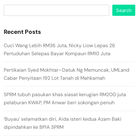
Search
Recent Posts
Cuci Wang Lebih RM36 Juta, Nicky Liow Lepas 26
Pertuduhan Selepas Bayar Kompaun RM10 Juta
Pertikaian Syed Mokhtar–Datuk Ng Memuncak, UMLand
Cabar Penyitaan 192 Lot Tanah di Mahkamah
SPRM tubuh pasukan khas siasat kerugian RM200 juta
pelaburan KWAP, PM Anwar beri sokongan penuh
‘Buyau’ selamatkan diri, Aida isteri kedua Azam Baki
dipindahkan ke BPIA SPRM