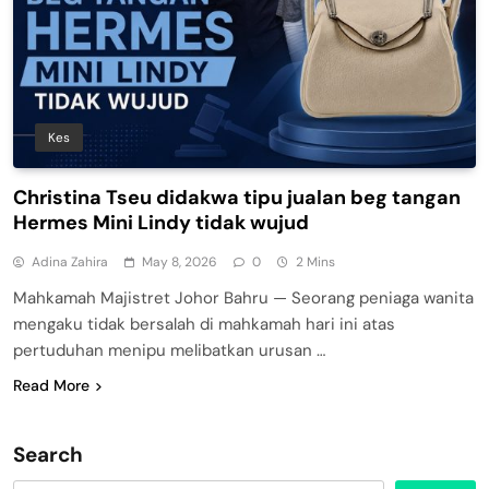
Kes
Christina Tseu didakwa tipu jualan beg tangan
Hermes Mini Lindy tidak wujud
Adina Zahira
May 8, 2026
0
2 Mins
Mahkamah Majistret Johor Bahru — Seorang peniaga wanita
mengaku tidak bersalah di mahkamah hari ini atas
pertuduhan menipu melibatkan urusan …
Read More
Search