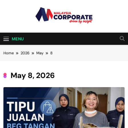
Skip
to
content
Malaysia
Driven By Insight
Corporate
MENU
Home
2026
May
8
May 8, 2026