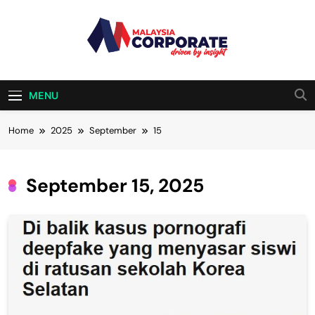
Skip
to
content
Malaysia
Driven By Insight
Corporate
MENU
Home
2025
September
15
September 15, 2025