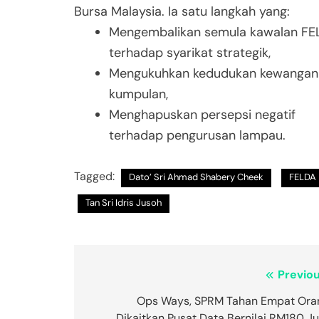
Bursa Malaysia. Ia satu langkah yang:
Mengembalikan semula kawalan FE
terhadap syarikat strategik,
Mengukuhkan kedudukan kewangan
kumpulan,
Menghapuskan persepsi negatif
terhadap pengurusan lampau.
Tagged:
Dato’ Sri Ahmad Shabery Cheek
FELDA
Tan Sri Idris Jusoh
Post
Previou
navigation
Ops Ways, SPRM Tahan Empat Ora
Dikaitkan Pusat Data Bernilai RM180 J