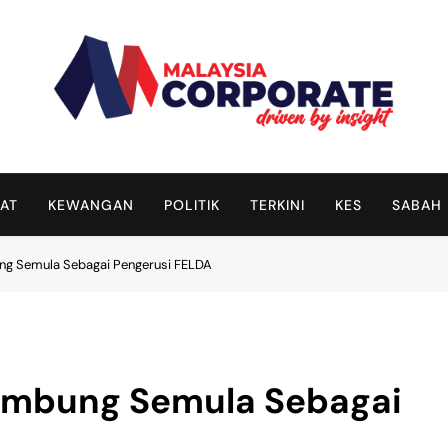
Malaysia Corporate
Driven By Insight
AT
KEWANGAN
POLITIK
TERKINI
KES
SABAH
g Semula Sebagai Pengerusi FELDA
ambung Semula Sebagai