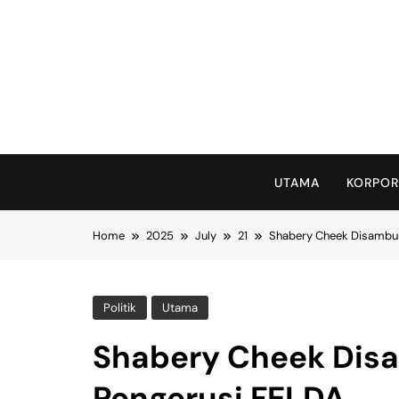
Skip
to
content
UTAMA
KORPOR
Home
2025
July
21
Shabery Cheek Disambun
Politik
Utama
Shabery Cheek Dis
Pengerusi FELDA