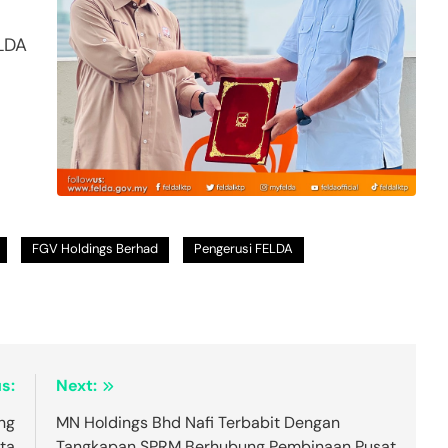
LDA
FGV Holdings Berhad
Pengerusi FELDA
s:
Next:
ng
MN Holdings Bhd Nafi Terbabit Dengan
uta
Tangkapan SPRM Berhubung Pembinaan Pusat