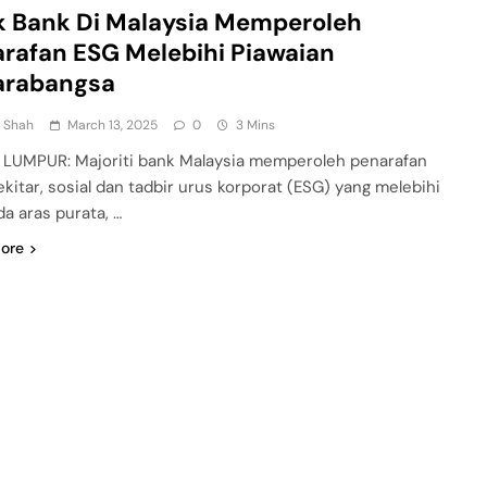
 Bank Di Malaysia Memperoleh
rafan ESG Melebihi Piawaian
arabangsa
n Shah
March 13, 2025
0
3 Mins
LUMPUR: Majoriti bank Malaysia memperoleh penarafan
ekitar, sosial dan tadbir urus korporat (ESG) yang melebihi
a aras purata, …
ore