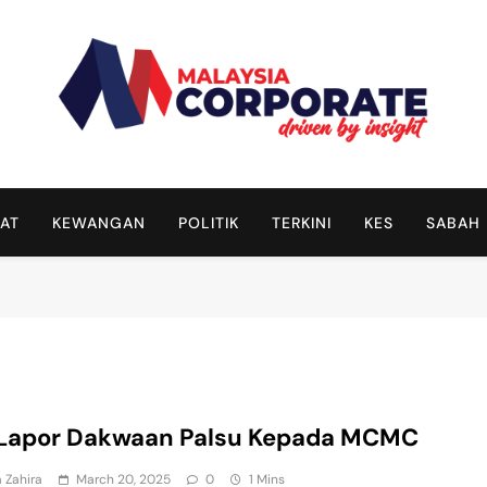
Malaysia Corporate
Driven By Insight
AT
KEWANGAN
POLITIK
TERKINI
KES
SABAH
 Lapor Dakwaan Palsu Kepada MCMC
 Zahira
March 20, 2025
0
1 Mins