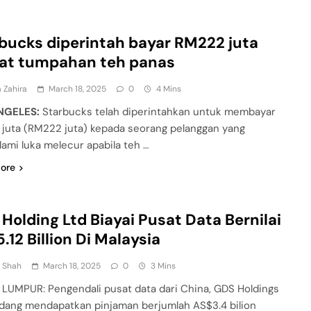
bucks diperintah bayar RM222 juta
bat tumpahan teh panas
 Zahira
March 18, 2025
0
4 Mins
NGELES:
Starbucks telah diperintahkan untuk membayar
juta (RM222 juta) kepada seorang pelanggan yang
ami luka melecur apabila teh …
ore
Holding Ltd Biayai Pusat Data Bernilai
.12 Billion Di Malaysia
n Shah
March 18, 2025
0
3 Mins
LUMPUR: Pengendali pusat data dari China, GDS Holdings
edang mendapatkan pinjaman berjumlah AS$3.4 bilion