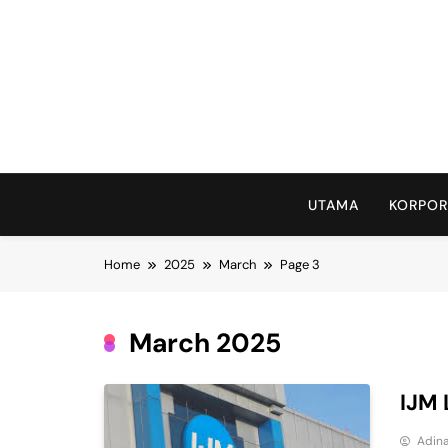
Skip
to
content
UTAMA
KORPOR
Home
2025
March
Page 3
March 2025
IJM
Adina