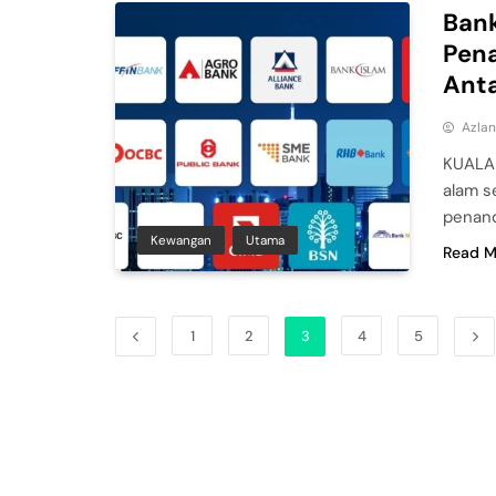
Bank
Pena
Ant
Azla
KUALA 
alam s
penand
Kewangan
Utama
Read M
1
2
3
4
5