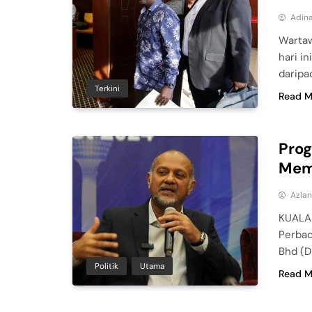
Adina
Wartaw
hari i
daripa
Terkini
Read M
Prog
Mem
Azla
KUALA 
Perbad
Bhd (D
Politik
Utama
Read M