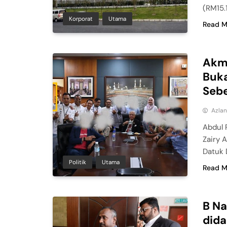
(RM15.
Korporat
Utama
Read M
Akm
Buk
Seb
Azla
Abdul 
Zairy
Datuk 
Politik
Utama
Read M
B Na
did