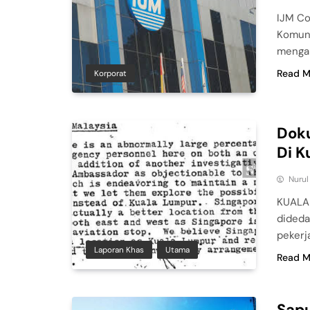
IJM Co
Komuni
mengam
Read M
Korporat
Dok
Di K
Nuru
KUALA 
dideda
pekerj
Laporan Khas
Utama
Read M
Sapu