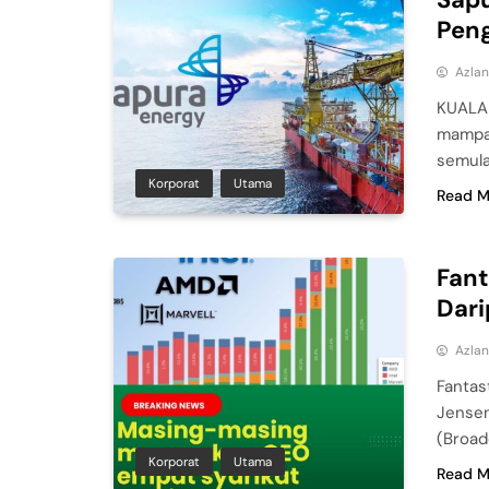
Pen
Azla
KUALA 
mampan
semula
Korporat
Utama
Read M
Fant
Dari
Azla
Fantas
Jensen
(Broad
Korporat
Utama
Read M