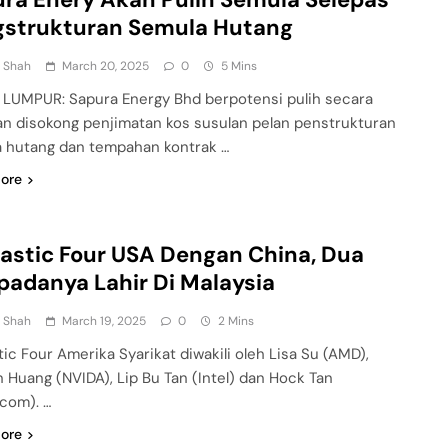
gstrukturan Semula Hutang
n Shah
March 20, 2025
0
5 Mins
LUMPUR: Sapura Energy Bhd berpotensi pulih secara
 disokong penjimatan kos susulan pelan penstrukturan
 hutang dan tempahan kontrak …
ore
astic Four USA Dengan China, Dua
padanya Lahir Di Malaysia
n Shah
March 19, 2025
0
2 Mins
tic Four Amerika Syarikat diwakili oleh Lisa Su (AMD),
 Huang (NVIDA), Lip Bu Tan (Intel) dan Hock Tan
com). …
ore