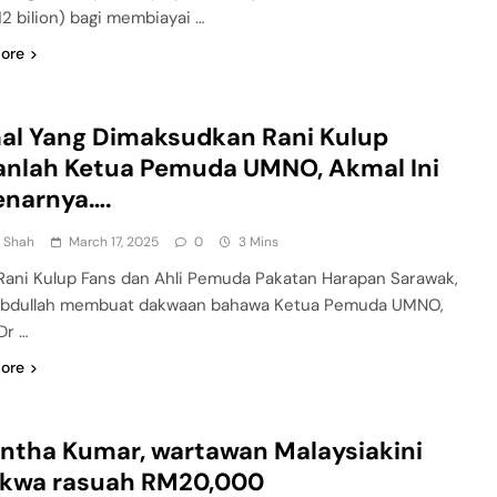
12 bilion) bagi membiayai …
ore
al Yang Dimaksudkan Rani Kulup
anlah Ketua Pemuda UMNO, Akmal Ini
enarnya….
n Shah
March 17, 2025
0
3 Mins
Rani Kulup Fans dan Ahli Pemuda Pakatan Harapan Sarawak,
 Abdullah membuat dakwaan bahawa Ketua Pemuda UMNO,
Dr …
ore
ntha Kumar, wartawan Malaysiakini
akwa rasuah RM20,000