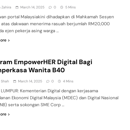
 Zahira
March 14, 2025
0
5 Mins
an portal Malaysiakini dihadapkan di Mahkamah Sesyen
ni atas dakwaan menerima rasuah berjumlah RM20,000
da ejen pekerja asing warga …
ore
ram EmpowerHER Digital Bagi
perkasa Wanita B40
n Shah
March 14, 2025
0
4 Mins
LUMPUR: Kementerian Digital dengan kerjasama
anan Ekonomi Digital Malaysia (MDEC) dan Digital Nasional
NB) serta sokongan SME Corp …
ore