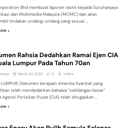
rporation Bhd membuat laporan rasmi kepada Suruhanjaya
kasi dan Multimedia Malaysia (MCMC) dan akan
bil tindakan undang-undang yang sesuai …
ore
umen Rahsia Dedahkan Ramai Ejen CIA
uala Lumpur Pada Tahun 70an
l Huda
March 20, 2025
0
3 Mins
LUMPUR: Dokumen kerajaan Amerika Syarikat yang
hkan telah mendedahkan bahawa “sebilangan besar”
a Agensi Perisikan Pusat (CIA) telah ditugaskan …
ore
ra Enery Akan Pulih Semula Selepas