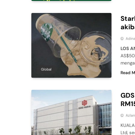
Star
aki
Adina
LOS A
AS$50 
mengal
Global
Read M
GDS 
RM15
Azla
KUALA 
Ltd, s