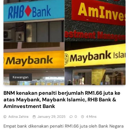
Kewangan
BNM kenakan penalti berjumlah RM1.66 juta ke
atas Maybank, Maybank Islamic, RHB Bank &
AmInvestment Bank
Adina Zahira
January 29, 2025
0
4 Mins
Empat bank dikenakan penalti RM1.66 juta oleh Bank Negara