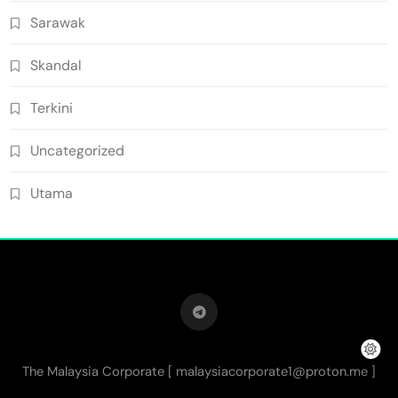
Sarawak
Skandal
Terkini
Uncategorized
Utama
The Malaysia Corporate [
malaysiacorporate1@proton.me
]