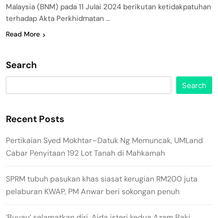
Malaysia (BNM) pada 11 Julai 2024 berikutan ketidakpatuhan
terhadap Akta Perkhidmatan …
Read More
Search
Search
Recent Posts
Pertikaian Syed Mokhtar–Datuk Ng Memuncak, UMLand
Cabar Penyitaan 192 Lot Tanah di Mahkamah
SPRM tubuh pasukan khas siasat kerugian RM200 juta
pelaburan KWAP, PM Anwar beri sokongan penuh
‘Buyau’ selamatkan diri, Aida isteri kedua Azam Baki