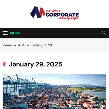
Skip
to
content
Malaysia
Driven By Insight
Corporate
MENU
Home
2025
January
29
January 29, 2025