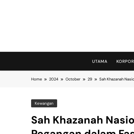
Skip
to
content
UTAMA
KORPOR
Home
2024
October
29
Sah Khazanah Nasio
Kewangan
Sah Khazanah Nasio
Pegangan dalam Fas