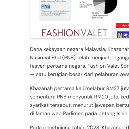
Dana kekayaan negara Malaysia, Khazana
Nasional Bhd (PNB) telah menjual pegang
fesyen pertama negara, Fashion Valet Sdn
— satu kerugian besar dari pelaburan aw
Khazanah pertama kali melabur RM27 juta
sementara PNB menyuntik RM20 juta, ked
syarikat tersebut, menurut jawapan bert
di laman web Parlimen pada petang Isnin.
Pada penghujung tahun 2023, Khazanah 