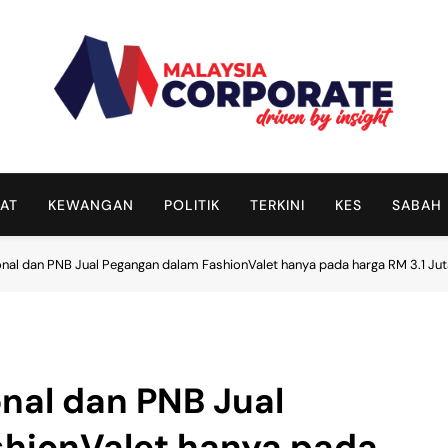
Malaysia Corporate
Driven By Insight
AT
KEWANGAN
POLITIK
TERKINI
KES
SABAH
nal dan PNB Jual Pegangan dalam FashionValet hanya pada harga RM 3.1 Jut
nal dan PNB Jual
hionValet hanya pada