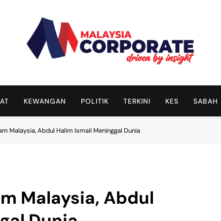
Malaysia Corporate
Driven By Insight
AT
KEWANGAN
POLITIK
TERKINI
KES
SABAH
am Malaysia, Abdul Halim Ismail Meninggal Dunia
am Malaysia, Abdul
gal Dunia