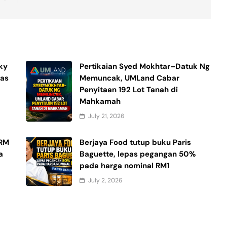
ky
Pertikaian Syed Mokhtar–Datuk Ng
pas
Memuncak, UMLand Cabar
Penyitaan 192 Lot Tanah di
Mahkamah
July 21, 2026
PRM
Berjaya Food tutup buku Paris
a
Baguette, lepas pegangan 50%
pada harga nominal RM1
July 2, 2026