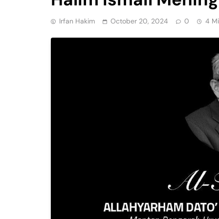
Irfan Hakim
October 20, 2024
0
4 M