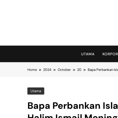
Skip
to
content
UTAMA
KORPOR
Home
2024
October
20
Bapa Perbankan Isl
Utama
Bapa Perbankan Isl
Halim Ismail Mening