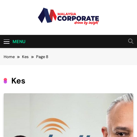
Skip
to
content
Malaysia
Driven By Insight
Corporate
MENU
Home
Kes
Page 8
Kes