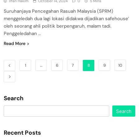
Irfan Hakim
October 14, 2024
0
5 Mins
Suruhanjaya Pencegahan Rasuah Malaysia (SPRM)
menggeledah dua lagi lokasi didakwa dijadikan safehouse’
oleh seorang ahli politik berpengaruh, malam tadi.
Penggeledahan …
Read More
1
…
6
7
8
9
10
Search
Search
Recent Posts