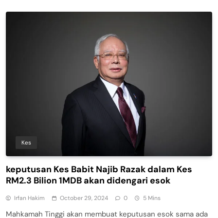
Kes
keputusan Kes Babit Najib Razak dalam Kes
RM2.3 Bilion 1MDB akan didengari esok
Irfan Hakim
October 29, 2024
0
5 Mins
Mahkamah Tinggi akan membuat keputusan esok sama ada