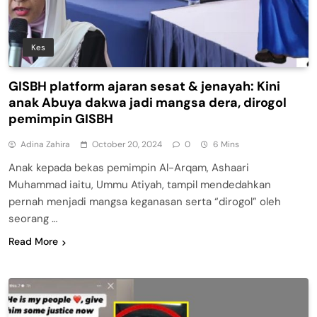
Kes
GISBH platform ajaran sesat & jenayah: Kini
anak Abuya dakwa jadi mangsa dera, dirogol
pemimpin GISBH
Adina Zahira
October 20, 2024
0
6 Mins
Anak kepada bekas pemimpin Al-Arqam, Ashaari
Muhammad iaitu, Ummu Atiyah, tampil mendedahkan
pernah menjadi mangsa keganasan serta “dirogol” oleh
seorang …
Read More