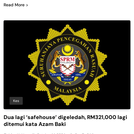
Read More
Kes
Dua lagi ‘safehouse’ digeledah, RM321,000 lagi
ditemui kata Azam Baki