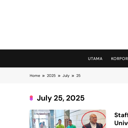
Skip
to
content
UTAMA
KORPOR
Home
2025
July
25
July 25, 2025
Staf
Univ