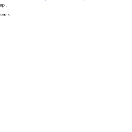
ap …
ore