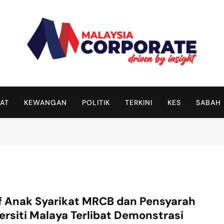
Malaysia Corporate
Driven By Insight
AT
KEWANGAN
POLITIK
TERKINI
KES
SABAH
f Anak Syarikat MRCB dan Pensyarah
ersiti Malaya Terlibat Demonstrasi