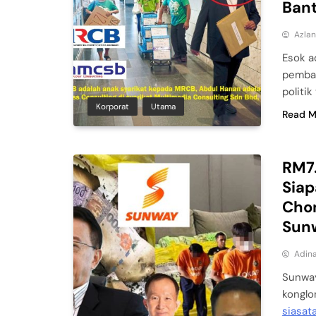
Bant
Azla
Esok a
pemban
politik
Korporat
Utama
Read M
RM7.
Siap
Chon
Sun
Adina
Sunway
konglo
siasat