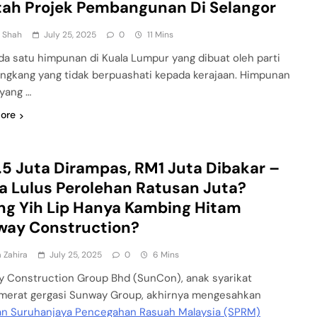
ah Projek Pembangunan Di Selangor
n Shah
July 25, 2025
0
11 Mins
da satu himpunan di Kuala Lumpur yang dibuat oleh parti
gkang yang tidak berpuashati kepada kerajaan. Himpunan
 yang …
ore
5 Juta Dirampas, RM1 Juta Dibakar –
a Lulus Perolehan Ratusan Juta?
g Yih Lip Hanya Kambing Hitam
way Construction?
 Zahira
July 25, 2025
0
6 Mins
 Construction Group Bhd (SunCon), anak syarikat
merat gergasi Sunway Group, akhirnya mengesahkan
an Suruhanjaya Pencegahan Rasuah Malaysia (SPRM)