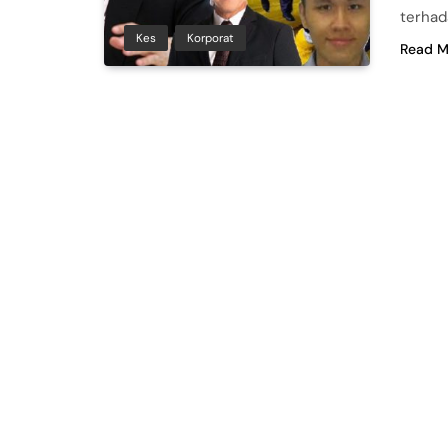
terhad
Kes
Korporat
Read M