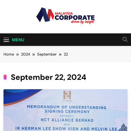
Skip
to
content
Malaysia
Driven By Insight
Corporate
MENU
Home
2024
September
22
September 22, 2024