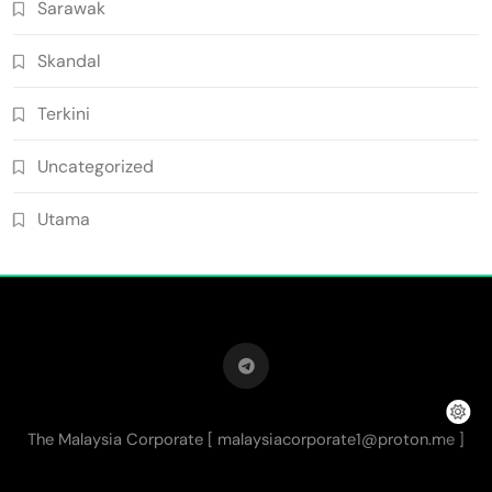
Sarawak
Skandal
Terkini
Uncategorized
Utama
The Malaysia Corporate [
malaysiacorporate1@proton.me
]