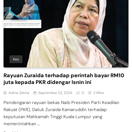
Kes
Rayuan Zuraida terhadap perintah bayar RM10
juta kepada PKR didengar Isnin ini
Adina Zahira
September 22, 2024
0
2 Mins
Pendengaran rayuan bekas Naib Presiden Parti Keadilan
Rakyat (PKR), Datuk Zuraida Kamaruddin terhadap
keputusan Mahkamah Tinggi Kuala Lumpur yang
memerintahkan …