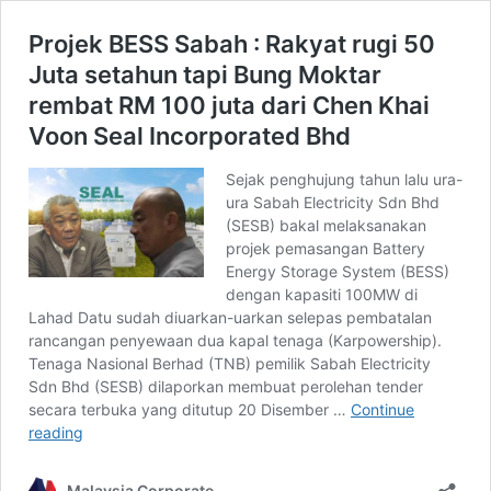
Projek BESS Sabah : Rakyat rugi 50
Juta setahun tapi Bung Moktar
rembat RM 100 juta dari Chen Khai
Voon Seal Incorporated Bhd
Sejak penghujung tahun lalu ura-
ura Sabah Electricity Sdn Bhd
(SESB) bakal melaksanakan
projek pemasangan Battery
Energy Storage System (BESS)
dengan kapasiti 100MW di
Lahad Datu sudah diuarkan-uarkan selepas pembatalan
rancangan penyewaan dua kapal tenaga (Karpowership).
Tenaga Nasional Berhad (TNB) pemilik Sabah Electricity
Sdn Bhd (SESB) dilaporkan membuat perolehan tender
secara terbuka yang ditutup 20 Disember …
Continue
Projek
reading
BESS
Sabah
Malaysia Corporate